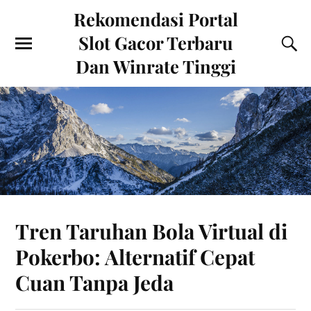
Rekomendasi Portal
Slot Gacor Terbaru
Dan Winrate Tinggi
Tren Taruhan Bola Virtual di
Pokerbo: Alternatif Cepat
Cuan Tanpa Jeda