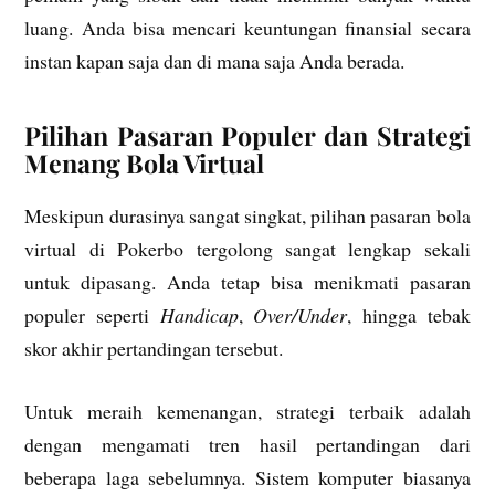
luang. Anda bisa mencari keuntungan finansial secara
instan kapan saja dan di mana saja Anda berada.
Pilihan Pasaran Populer dan Strategi
Menang Bola Virtual
Meskipun durasinya sangat singkat, pilihan pasaran bola
virtual di Pokerbo tergolong sangat lengkap sekali
untuk dipasang. Anda tetap bisa menikmati pasaran
populer seperti
Handicap
,
Over/Under
, hingga tebak
skor akhir pertandingan tersebut.
Untuk meraih kemenangan, strategi terbaik adalah
dengan mengamati tren hasil pertandingan dari
beberapa laga sebelumnya. Sistem komputer biasanya