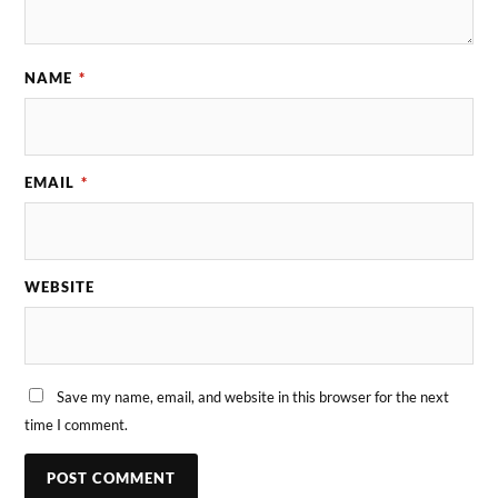
NAME
*
EMAIL
*
WEBSITE
Save my name, email, and website in this browser for the next
time I comment.