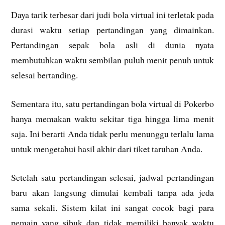
Daya tarik terbesar dari judi bola virtual ini terletak pada
durasi waktu setiap pertandingan yang dimainkan.
Pertandingan sepak bola asli di dunia nyata
membutuhkan waktu sembilan puluh menit penuh untuk
selesai bertanding.
Sementara itu, satu pertandingan bola virtual di Pokerbo
hanya memakan waktu sekitar tiga hingga lima menit
saja. Ini berarti Anda tidak perlu menunggu terlalu lama
untuk mengetahui hasil akhir dari tiket taruhan Anda.
Setelah satu pertandingan selesai, jadwal pertandingan
baru akan langsung dimulai kembali tanpa ada jeda
sama sekali. Sistem kilat ini sangat cocok bagi para
pemain yang sibuk dan tidak memiliki banyak waktu