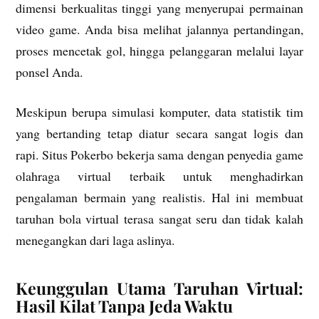
dimensi berkualitas tinggi yang menyerupai permainan
video game. Anda bisa melihat jalannya pertandingan,
proses mencetak gol, hingga pelanggaran melalui layar
ponsel Anda.
Meskipun berupa simulasi komputer, data statistik tim
yang bertanding tetap diatur secara sangat logis dan
rapi. Situs Pokerbo bekerja sama dengan penyedia game
olahraga virtual terbaik untuk menghadirkan
pengalaman bermain yang realistis. Hal ini membuat
taruhan bola virtual terasa sangat seru dan tidak kalah
menegangkan dari laga aslinya.
Keunggulan Utama Taruhan Virtual:
Hasil Kilat Tanpa Jeda Waktu