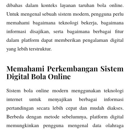
dibahas dalam konteks layanan taruhan bola online.
Untuk mengenal sebuah sistem modern, pengguna perlu
memahami bagaimana teknologi bekerja, bagaimana
informasi disajikan, serta bagaimana berbagai fitur
dalam platform dapat memberikan pengalaman digital
yang lebih terstruktur.
Memahami Perkembangan Sistem
Digital Bola Online
Sistem bola online modern menggunakan teknologi
internet untuk menyajikan berbagai informasi
pertandingan secara lebih cepat dan mudah diakses.
Berbeda dengan metode sebelumnya, platform digital
memungkinkan pengguna mengenal data olahraga