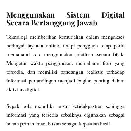
Menggunakan Sistem Digital
Secara Bertanggung Jawab
Teknologi memberikan kemudahan dalam mengakses
berbagai layanan online, tetapi pengguna tetap perlu
memahami cara menggunakan platform secara bijak.
Mengatur waktu penggunaan, memahami fitur yang
tersedia, dan memiliki pandangan realistis terhadap
informasi pertandingan menjadi bagian penting dalam
aktivitas digital.
Sepak bola memiliki unsur ketidakpastian sehingga
informasi yang tersedia sebaiknya digunakan sebagai
bahan pemahaman, bukan sebagai kepastian hasil.