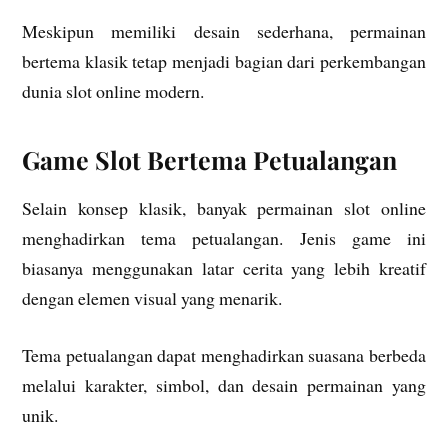
Meskipun memiliki desain sederhana, permainan
bertema klasik tetap menjadi bagian dari perkembangan
dunia slot online modern.
Game Slot Bertema Petualangan
Selain konsep klasik, banyak permainan slot online
menghadirkan tema petualangan. Jenis game ini
biasanya menggunakan latar cerita yang lebih kreatif
dengan elemen visual yang menarik.
Tema petualangan dapat menghadirkan suasana berbeda
melalui karakter, simbol, dan desain permainan yang
unik.