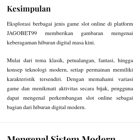
Kesimpulan
Eksplorasi berbagai jenis game slot online di platform
JAGOBET99 memberikan gambaran mengenai
keberagaman hiburan digital masa kini.
Mulai dari tema klasik, petualangan, fantasi, hingga
konsep teknologi modern, setiap permainan memiliki
karakteristik tersendiri. Dengan memahami variasi
game dan menikmati aktivitas secara bijak, pengguna
dapat mengenal perkembangan slot online sebagai
bagian dari hiburan digital modern.
Mengenal Sistem Modern