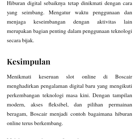
Hiburan digital sebaiknya tetap dinikmati dengan cara
yang seimbang. Mengatur waktu penggunaan dan
menjaga keseimbangan dengan aktivitas lain
merupakan bagian penting dalam penggunaan teknologi
secara bijak.
Kesimpulan
Menikmati keseruan slot online di Boscair
menghadirkan pengalaman digital baru yang mengikuti
perkembangan teknologi masa kini. Dengan tampilan
modern, akses fleksibel, dan pilihan permainan
beragam, Boscair menjadi contoh bagaimana hiburan
online terus berkembang.