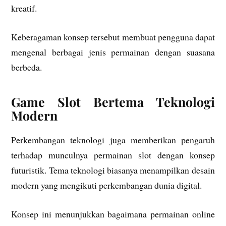
kreatif.
Keberagaman konsep tersebut membuat pengguna dapat
mengenal berbagai jenis permainan dengan suasana
berbeda.
Game Slot Bertema Teknologi
Modern
Perkembangan teknologi juga memberikan pengaruh
terhadap munculnya permainan slot dengan konsep
futuristik. Tema teknologi biasanya menampilkan desain
modern yang mengikuti perkembangan dunia digital.
Konsep ini menunjukkan bagaimana permainan online