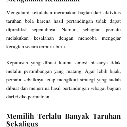
Mengalami kekalahan merupakan bagian dari aktivitas
taruhan bola karena hasil pertandingan tidak dapat
diprediksi sepenuhnya. Namun, sebagian pemain
melakukan kesalahan dengan mencoba mengejar
kerugian secara terburu-buru.
Keputusan yang dibuat karena emosi biasanya tidak
melalui pertimbangan yang matang. Agar lebih bijak,
pemain sebaiknya tetap mengikuti strategi yang sudah
dibuat dan menerima hasil pertandingan sebagai bagian
dari risiko permainan.
Memilih Terlalu Banyak Taruhan
Sekaligus