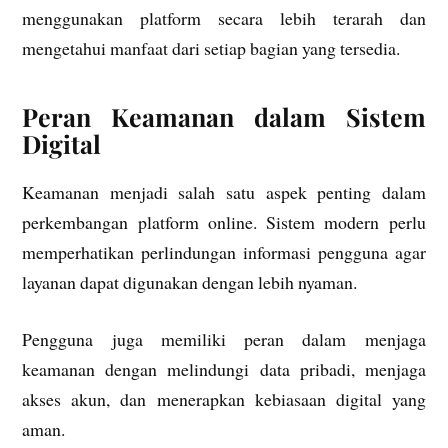
menggunakan platform secara lebih terarah dan
mengetahui manfaat dari setiap bagian yang tersedia.
Peran Keamanan dalam Sistem
Digital
Keamanan menjadi salah satu aspek penting dalam
perkembangan platform online. Sistem modern perlu
memperhatikan perlindungan informasi pengguna agar
layanan dapat digunakan dengan lebih nyaman.
Pengguna juga memiliki peran dalam menjaga
keamanan dengan melindungi data pribadi, menjaga
akses akun, dan menerapkan kebiasaan digital yang
aman.