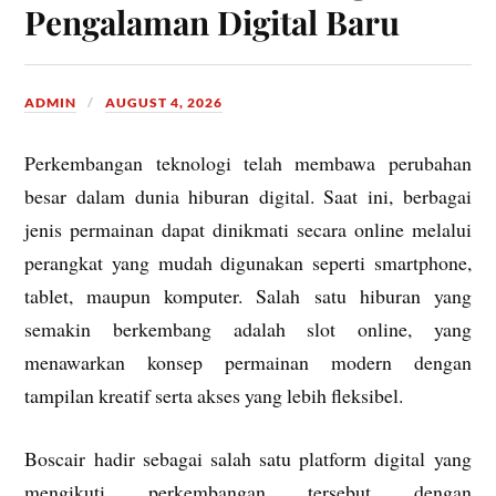
Pengalaman Digital Baru
ADMIN
AUGUST 4, 2026
Perkembangan teknologi telah membawa perubahan
besar dalam dunia hiburan digital. Saat ini, berbagai
jenis permainan dapat dinikmati secara online melalui
perangkat yang mudah digunakan seperti smartphone,
tablet, maupun komputer. Salah satu hiburan yang
semakin berkembang adalah slot online, yang
menawarkan konsep permainan modern dengan
tampilan kreatif serta akses yang lebih fleksibel.
Boscair hadir sebagai salah satu platform digital yang
mengikuti perkembangan tersebut dengan