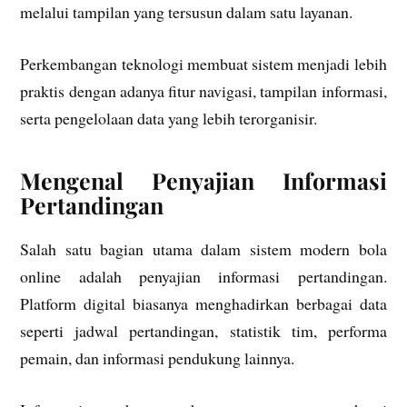
melalui tampilan yang tersusun dalam satu layanan.
Perkembangan teknologi membuat sistem menjadi lebih
praktis dengan adanya fitur navigasi, tampilan informasi,
serta pengelolaan data yang lebih terorganisir.
Mengenal Penyajian Informasi
Pertandingan
Salah satu bagian utama dalam sistem modern bola
online adalah penyajian informasi pertandingan.
Platform digital biasanya menghadirkan berbagai data
seperti jadwal pertandingan, statistik tim, performa
pemain, dan informasi pendukung lainnya.