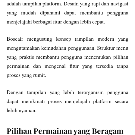
adalah tampilan platform. Desain yang rapi dan navigasi
yang mudah dipahami dapat membantu pengguna
menjelajahi berbagai fitur dengan lebih cepat.
Boscair mengusung konsep tampilan modern yang
mengutamakan kemudahan penggunaan. Struktur menu
yang praktis membantu pengguna menemukan pilihan
permainan dan mengenal fitur yang tersedia tanpa
proses yang rumit.
Dengan tampilan yang lebih terorganisir, pengguna
dapat menikmati proses menjelajahi platform secara
lebih nyaman.
Pilihan Permainan yang Beragam