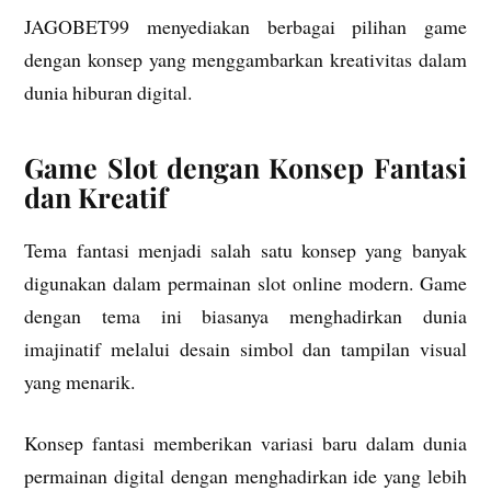
JAGOBET99 menyediakan berbagai pilihan game
dengan konsep yang menggambarkan kreativitas dalam
dunia hiburan digital.
Game Slot dengan Konsep Fantasi
dan Kreatif
Tema fantasi menjadi salah satu konsep yang banyak
digunakan dalam permainan slot online modern. Game
dengan tema ini biasanya menghadirkan dunia
imajinatif melalui desain simbol dan tampilan visual
yang menarik.
Konsep fantasi memberikan variasi baru dalam dunia
permainan digital dengan menghadirkan ide yang lebih