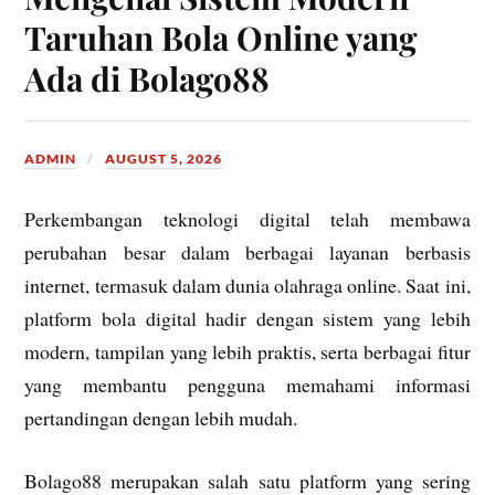
Taruhan Bola Online yang
Ada di Bolago88
ADMIN
AUGUST 5, 2026
Perkembangan teknologi digital telah membawa
perubahan besar dalam berbagai layanan berbasis
internet, termasuk dalam dunia olahraga online. Saat ini,
platform bola digital hadir dengan sistem yang lebih
modern, tampilan yang lebih praktis, serta berbagai fitur
yang membantu pengguna memahami informasi
pertandingan dengan lebih mudah.
Bolago88 merupakan salah satu platform yang sering