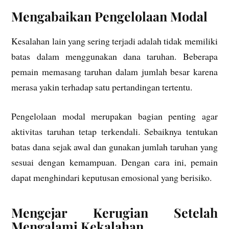
Mengabaikan Pengelolaan Modal
Kesalahan lain yang sering terjadi adalah tidak memiliki
batas dalam menggunakan dana taruhan. Beberapa
pemain memasang taruhan dalam jumlah besar karena
merasa yakin terhadap satu pertandingan tertentu.
Pengelolaan modal merupakan bagian penting agar
aktivitas taruhan tetap terkendali. Sebaiknya tentukan
batas dana sejak awal dan gunakan jumlah taruhan yang
sesuai dengan kemampuan. Dengan cara ini, pemain
dapat menghindari keputusan emosional yang berisiko.
Mengejar Kerugian Setelah
Mengalami Kekalahan