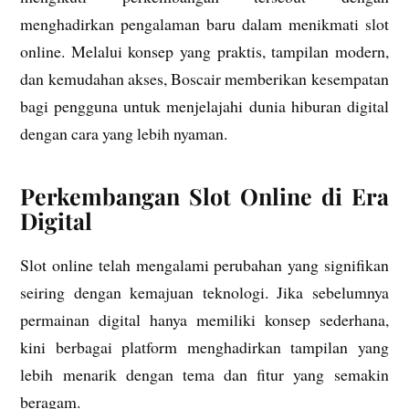
menghadirkan pengalaman baru dalam menikmati slot
online. Melalui konsep yang praktis, tampilan modern,
dan kemudahan akses, Boscair memberikan kesempatan
bagi pengguna untuk menjelajahi dunia hiburan digital
dengan cara yang lebih nyaman.
Perkembangan Slot Online di Era
Digital
Slot online telah mengalami perubahan yang signifikan
seiring dengan kemajuan teknologi. Jika sebelumnya
permainan digital hanya memiliki konsep sederhana,
kini berbagai platform menghadirkan tampilan yang
lebih menarik dengan tema dan fitur yang semakin
beragam.