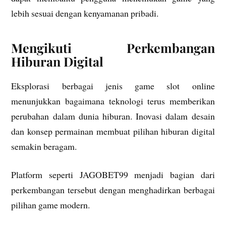
lebih sesuai dengan kenyamanan pribadi.
Mengikuti Perkembangan
Hiburan Digital
Eksplorasi berbagai jenis game slot online
menunjukkan bagaimana teknologi terus memberikan
perubahan dalam dunia hiburan. Inovasi dalam desain
dan konsep permainan membuat pilihan hiburan digital
semakin beragam.
Platform seperti JAGOBET99 menjadi bagian dari
perkembangan tersebut dengan menghadirkan berbagai
pilihan game modern.