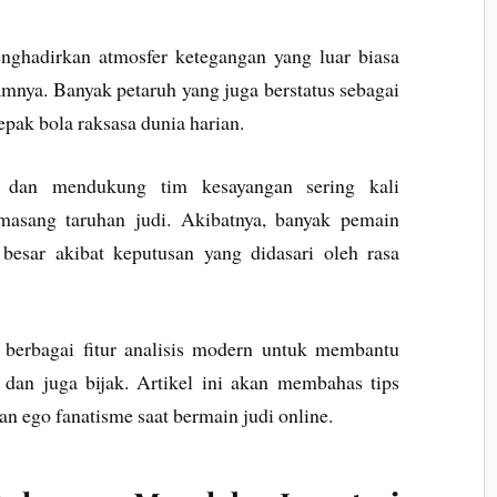
nghadirkan atmosfer ketegangan yang luar biasa
lamnya. Banyak petaruh yang juga berstatus sebagai
sepak bola raksasa dunia harian.
 dan mendukung tim kesayangan sering kali
masang taruhan judi. Akibatnya, banyak pemain
besar akibat keputusan yang didasari oleh rasa
 berbagai fitur analisis modern untuk membantu
 dan juga bijak. Artikel ini akan membahas tips
an ego fanatisme saat bermain judi online.