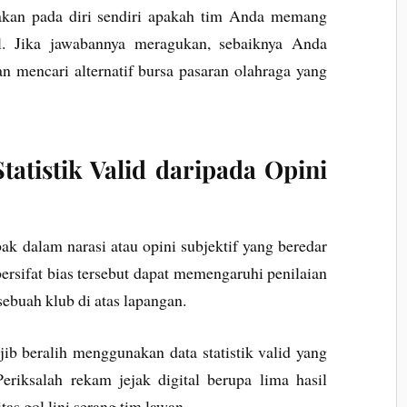
kan pada diri sendiri apakah tim Anda memang
il. Jika jawabannya meragukan, sebaiknya Anda
n mencari alternatif bursa pasaran olahraga yang
atistik Valid daripada Opini
bak dalam narasi atau opini subjektif yang beredar
bersifat bias tersebut dapat memengaruhi penilaian
buah klub di atas lapangan.
ib beralih menggunakan data statistik valid yang
eriksalah rekam jejak digital berupa lima hasil
tas gol lini serang tim lawan.