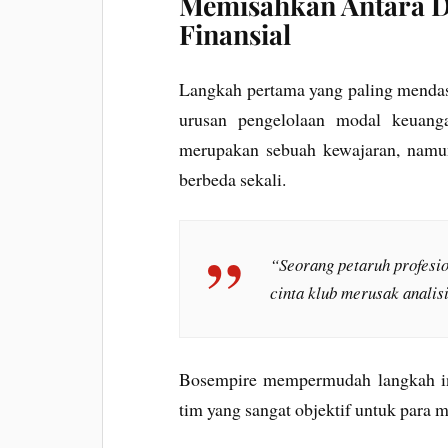
Memisahkan Antara D
Finansial
Langkah pertama yang paling mendas
urusan pengelolaan modal keuan
merupakan sebuah kewajaran, namun
berbeda sekali.
“Seorang petaruh profesio
cinta klub merusak analis
Bosempire mempermudah langkah in
tim yang sangat objektif untuk para 