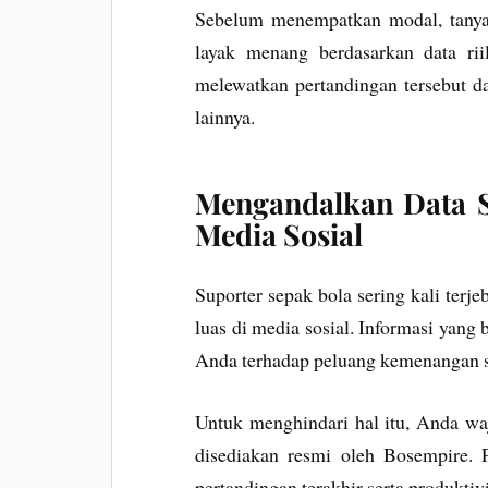
Sebelum menempatkan modal, tanya
layak menang berdasarkan data ri
melewatkan pertandingan tersebut da
lainnya.
Mengandalkan Data St
Media Sosial
Suporter sepak bola sering kali terje
luas di media sosial. Informasi yang 
Anda terhadap peluang kemenangan se
Untuk menghindari hal itu, Anda waj
disediakan resmi oleh Bosempire. P
pertandingan terakhir serta produktivi