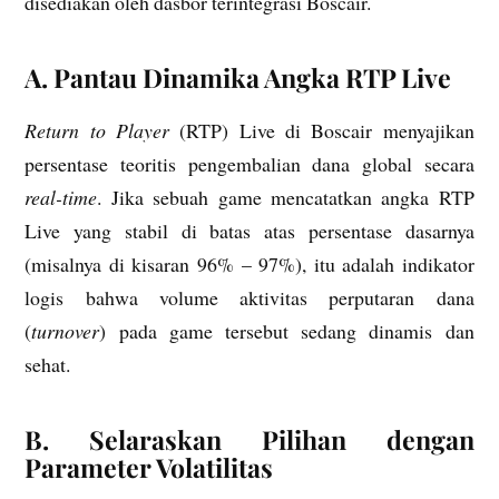
disediakan oleh dasbor terintegrasi Boscair.
A. Pantau Dinamika Angka RTP Live
Return to Player
(RTP) Live di Boscair menyajikan
persentase teoritis pengembalian dana global secara
real-time
. Jika sebuah game mencatatkan angka RTP
Live yang stabil di batas atas persentase dasarnya
(misalnya di kisaran 96% – 97%), itu adalah indikator
logis bahwa volume aktivitas perputaran dana
(
turnover
) pada game tersebut sedang dinamis dan
sehat.
B. Selaraskan Pilihan dengan
Parameter Volatilitas