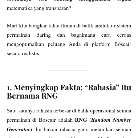
matematika yang transparan?
Mari kita bongkar fakta ilmiah di balik arsitektur sistem
permainan daring dan bagaimana cara cerdas
mengoptimalkan peluang Anda di platform Boscair
secara realistis.
1. Menyingkap Fakta: “Rahasia” Itu
Bernama RNG
Satu-satunya rahasia terbesar di balik operasional semua
RNG (
permainan di Boscair adalah
Random Number
)
Generator
. Ini bukan rahasia gaib, melainkan sebuah