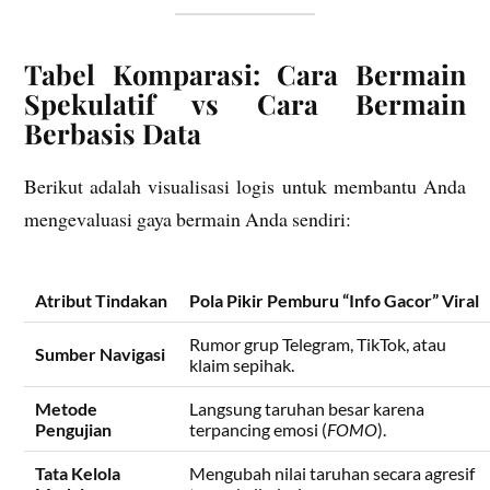
Tabel Komparasi: Cara Bermain
Spekulatif vs Cara Bermain
Berbasis Data
Berikut adalah visualisasi logis untuk membantu Anda
mengevaluasi gaya bermain Anda sendiri:
Atribut Tindakan
Pola Pikir Pemburu “Info Gacor” Viral
Rumor grup Telegram, TikTok, atau
Sumber Navigasi
klaim sepihak.
Metode
Langsung taruhan besar karena
Pengujian
terpancing emosi (
FOMO
).
Tata Kelola
Mengubah nilai taruhan secara agresif