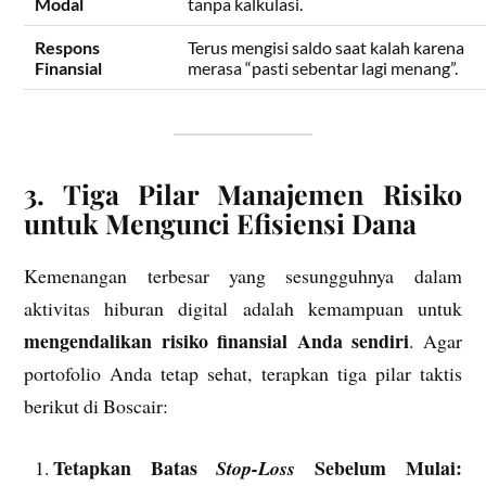
Modal
tanpa kalkulasi.
Respons
Terus mengisi saldo saat kalah karena
Finansial
merasa “pasti sebentar lagi menang”.
3. Tiga Pilar Manajemen Risiko
untuk Mengunci Efisiensi Dana
Kemenangan terbesar yang sesungguhnya dalam
aktivitas hiburan digital adalah kemampuan untuk
mengendalikan risiko finansial Anda sendiri
. Agar
portofolio Anda tetap sehat, terapkan tiga pilar taktis
berikut di Boscair:
Tetapkan Batas
Sebelum Mulai:
Stop-Loss