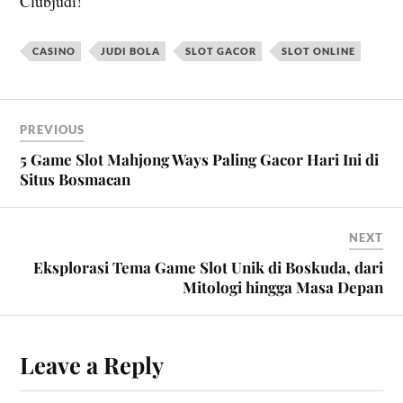
Clubjudi!
CASINO
JUDI BOLA
SLOT GACOR
SLOT ONLINE
PREVIOUS
5 Game Slot Mahjong Ways Paling Gacor Hari Ini di
Situs Bosmacan
NEXT
Eksplorasi Tema Game Slot Unik di Boskuda, dari
Mitologi hingga Masa Depan
Leave a Reply