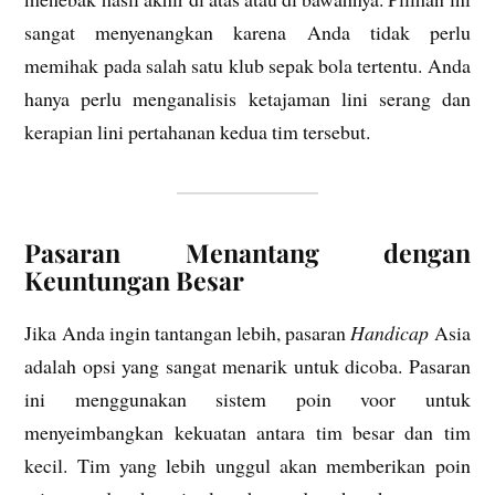
sangat menyenangkan karena Anda tidak perlu
memihak pada salah satu klub sepak bola tertentu. Anda
hanya perlu menganalisis ketajaman lini serang dan
kerapian lini pertahanan kedua tim tersebut.
Pasaran Menantang dengan
Keuntungan Besar
Jika Anda ingin tantangan lebih, pasaran
Handicap
Asia
adalah opsi yang sangat menarik untuk dicoba. Pasaran
ini menggunakan sistem poin voor untuk
menyeimbangkan kekuatan antara tim besar dan tim
kecil. Tim yang lebih unggul akan memberikan poin