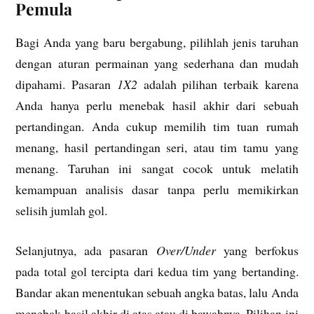
Pemula
Bagi Anda yang baru bergabung, pilihlah jenis taruhan
dengan aturan permainan yang sederhana dan mudah
dipahami. Pasaran
1X2
adalah pilihan terbaik karena
Anda hanya perlu menebak hasil akhir dari sebuah
pertandingan. Anda cukup memilih tim tuan rumah
menang, hasil pertandingan seri, atau tim tamu yang
menang. Taruhan ini sangat cocok untuk melatih
kemampuan analisis dasar tanpa perlu memikirkan
selisih jumlah gol.
Selanjutnya, ada pasaran
Over/Under
yang berfokus
pada total gol tercipta dari kedua tim yang bertanding.
Bandar akan menentukan sebuah angka batas, lalu Anda
menebak hasil akhir di atas atau di bawahnya. Pilihan ini