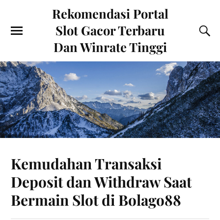
Rekomendasi Portal
Slot Gacor Terbaru
Dan Winrate Tinggi
Kemudahan Transaksi
Deposit dan Withdraw Saat
Bermain Slot di Bolago88