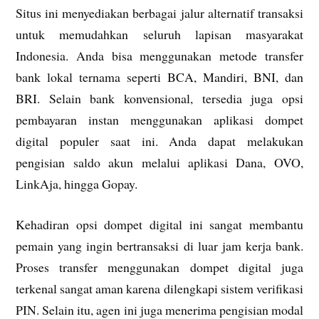
Situs ini menyediakan berbagai jalur alternatif transaksi
untuk memudahkan seluruh lapisan masyarakat
Indonesia. Anda bisa menggunakan metode transfer
bank lokal ternama seperti BCA, Mandiri, BNI, dan
BRI. Selain bank konvensional, tersedia juga opsi
pembayaran instan menggunakan aplikasi dompet
digital populer saat ini. Anda dapat melakukan
pengisian saldo akun melalui aplikasi Dana, OVO,
LinkAja, hingga Gopay.
Kehadiran opsi dompet digital ini sangat membantu
pemain yang ingin bertransaksi di luar jam kerja bank.
Proses transfer menggunakan dompet digital juga
terkenal sangat aman karena dilengkapi sistem verifikasi
PIN. Selain itu, agen ini juga menerima pengisian modal