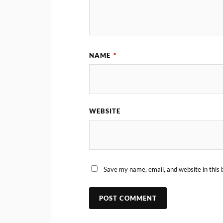
NAME
*
WEBSITE
Save my name, email, and website in this 