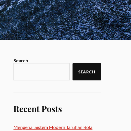
Search
SEARCH
Recent Posts
Mengenal Sistem Modern Taruhan Bola