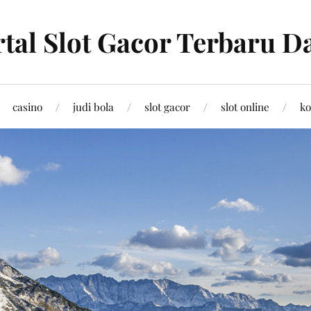
al Slot Gacor Terbaru D
casino
judi bola
slot gacor
slot online
ko