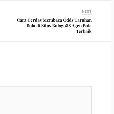
NEXT
Cara Cerdas Membaca Odds Taruhan
Bola di Situs Bolago88 Agen Bola
Terbaik