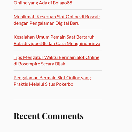
Online yang Ada di Bolago88
Menikmati Keseruan Slot Online di Boscair
dengan Pengalaman Digital Baru
Kesalahan Umum Pemain Saat Bertaruh
Bola di vipbet88 dan Cara Menghindarinya
Tips Mengatur Waktu Bermain Slot Online
di Bosempire Secara Bijak
Pengalaman Bermain Slot Online yang
Praktis Melalui Situs Pokerbo
Recent Comments