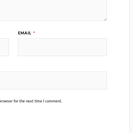
EMAIL
*
browser for the next time I comment.