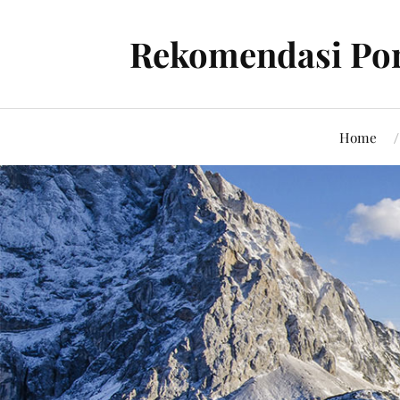
Rekomendasi Port
Home