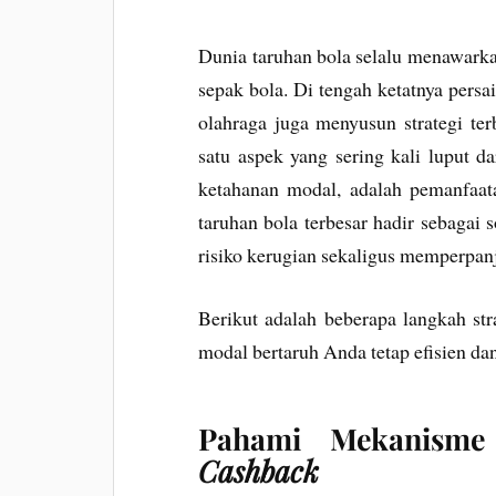
Dunia taruhan bola selalu menawarkan
sepak bola. Di tengah ketatnya persa
olahraga juga menyusun strategi ter
satu aspek yang sering kali luput d
ketahanan modal, adalah pemanfaa
taruhan bola terbesar hadir sebagai
risiko kerugian sekaligus memperpan
Berikut adalah beberapa langkah st
modal bertaruh Anda tetap efisien dan
Pahami Mekanisme 
Cashback