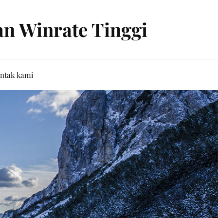
an Winrate Tinggi
ntak kami