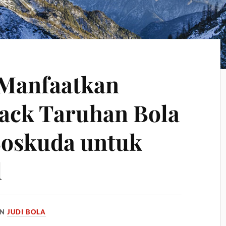
 Manfaatkan
ack Taruhan Bola
Boskuda untuk
l
IN
JUDI BOLA