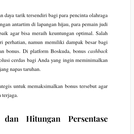
 daya tarik tersendiri bagi para pencinta olahraga
ingan antartim di lapangan hijau, para pemain judi
baik agar bisa meraih keuntungan optimal. Salah
ari perhatian, namun memiliki dampak besar bagi
tan bonus. Di platform Boskuda, bonus
cashback
 solusi cerdas bagi Anda yang ingin meminimalkan
jang napas taruhan.
rategis untuk memaksimalkan bonus tersebut agar
 terjaga.
dan Hitungan Persentase