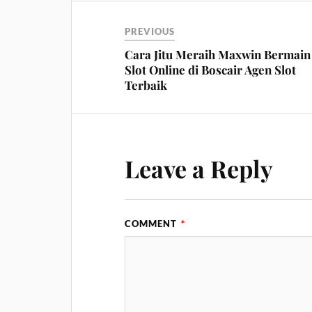
PREVIOUS
Cara Jitu Meraih Maxwin Bermain
Slot Online di Boscair Agen Slot
Terbaik
Leave a Reply
COMMENT
*